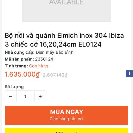
Bộ nồi và quánh Elmich inox 304 Ibiza
3 chiếc cỡ 16,20,24cm EL0124
Nhà cung cấp:
Điện máy Bảo Bình
Mã sản phẩm:
2350124
Tình trạng:
Còn hàng
1.635.000₫
2.607.143₫
Số lượng
–
+
MUA NGAY
Giao hàng tận nơi