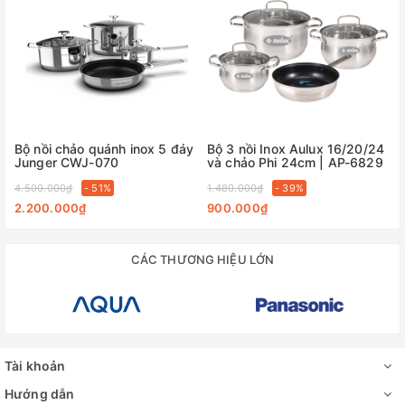
Bộ nồi chảo quánh inox 5 đáy
Bộ 3 nồi Inox Aulux 16/20/24
Junger CWJ-070
và chảo Phi 24cm | AP-6829
4.500.000₫
- 51%
1.480.000₫
- 39%
2.200.000₫
900.000₫
CÁC THƯƠNG HIỆU LỚN
Tài khoản
Hướng dẫn