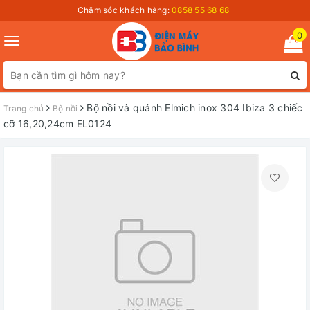
Chăm sóc khách hàng:
0858 55 68 68
0
Toggle
navigation
Bộ nồi và quánh Elmich inox 304 Ibiza 3 chiếc
Trang chủ
Bộ nồi
cỡ 16,20,24cm EL0124