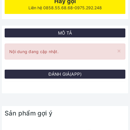
Hãy gọi
Liên hệ 0858.55.68.68-0975.292.248
MÔ TẢ
×
Nội dung đang cập nhật.
ĐÁNH GIÁ(APP)
Sản phẩm gợi ý