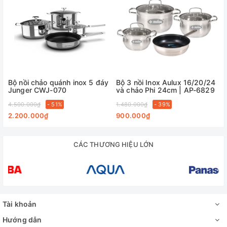
Bộ nồi chảo quánh inox 5 đáy
Bộ 3 nồi Inox Aulux 16/20/24
Junger CWJ-070
và chảo Phi 24cm | AP-6829
4.500.000₫
- 51%
1.480.000₫
- 39%
2.200.000₫
900.000₫
CÁC THƯƠNG HIỆU LỚN
Tài khoản
Hướng dẫn