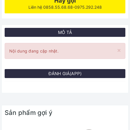
Hãy gọi
Liên hệ 0858.55.68.68-0975.292.248
MÔ TẢ
×
Nội dung đang cập nhật.
ĐÁNH GIÁ(APP)
Sản phẩm gợi ý