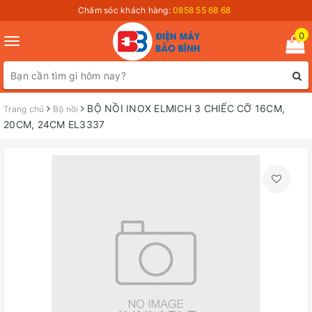
Chăm sóc khách hàng:
0858 55 68 68
0
Toggle
navigation
BỘ NỒI INOX ELMICH 3 CHIẾC CỠ 16CM,
Trang chủ
Bộ nồi
20CM, 24CM EL3337