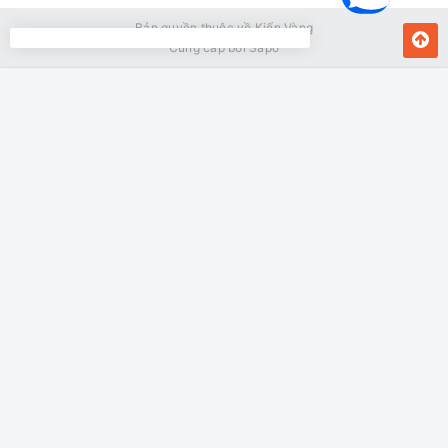
Bản quyền thuộc về Kiến Vàng
Cung cấp bởi
Sapo
MUA NGAY
Giao hàng tận nơi