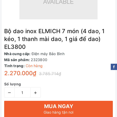
Bộ dao inox ELMICH 7 món (4 dao, 1
kéo, 1 thanh mài dao, 1 giá để dao)
EL3800
Nhà cung cấp:
Điện máy Bảo Bình
Mã sản phẩm:
2323800
Tình trạng:
Còn hàng
2.270.000₫
3.785.714₫
Số lượng
–
+
MUA NGAY
Giao hàng tận nơi