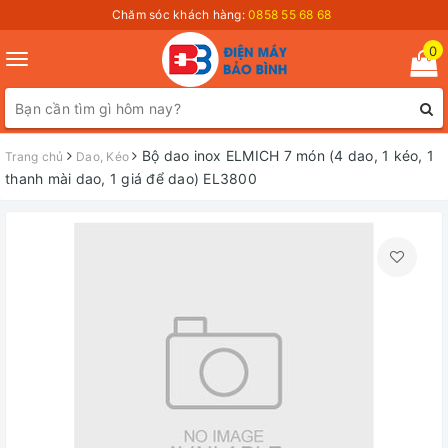
Chăm sóc khách hàng:
0858 55 68 68
0
Toggle
navigation
Bộ dao inox ELMICH 7 món (4 dao, 1 kéo, 1
Trang chủ
Dao, Kéo
thanh mài dao, 1 giá để dao) EL3800