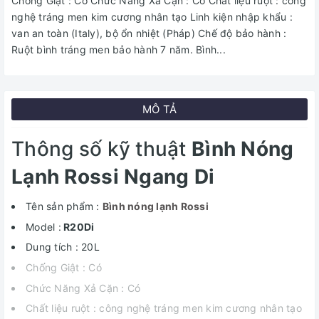
Chống Giật : Có Chức Năng Xả Cặn : Có Chất liệu ruột : công
nghệ tráng men kim cương nhân tạo Linh kiện nhập khẩu :
van an toàn (Italy), bộ ổn nhiệt (Pháp) Chế độ bảo hành :
Ruột bình tráng men bảo hành 7 năm. Bình...
MÔ TẢ
Thông số kỹ thuật
Bình Nóng
Lạnh Rossi Ngang Di
Tên sản phẩm :
Bình nóng lạnh Rossi
Model :
R20Di
Dung tích : 20L
Chống Giật : Có
Chức Năng Xả Cặn : Có
Chất liệu ruột : công nghệ tráng men kim cương nhân tạo