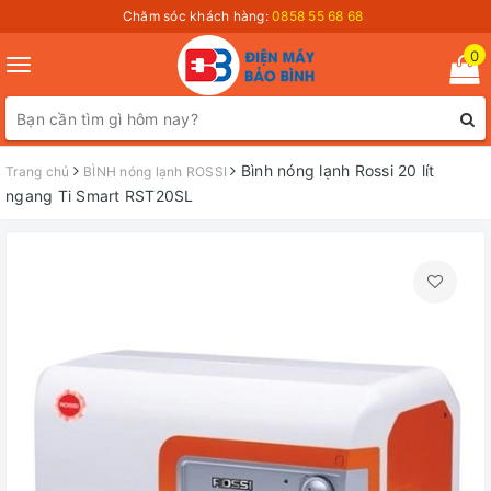
Chăm sóc khách hàng:
0858 55 68 68
0
Toggle
navigation
Bình nóng lạnh Rossi 20 lít
Trang chủ
BÌNH nóng lạnh ROSSI
ngang Ti Smart RST20SL