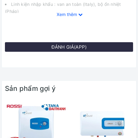
Linh kiện nhập khẩu : van an toàn (Italy), bộ ổn nhiệt
(Pháp)
Xem thêm
Chế độ bảo hành : Ruột bình tráng men bảo hành 7 năm.
Bình nước nóng Rossi Ngang R20Di
Professional là bước
đột phá mới trong công nghệ tạo ra nguồn nước nóng với
mức tiết kiệm điện năng tối đa. Với ruột bình được tráng men
ĐÁNH GIÁ(APP)
kim cương nhân tạo giúp tiết kiệm điện tối đa và an toàn cho
người sử dụng. Thiết kế sang trọng, đa dạng về kiểu dáng
phù hợp với mọi yêu cầu của người tiêu dùng.
Sản phẩm gợi ý