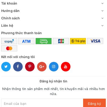
Tài khoản
Hướng dẫn
Chính sách
Liên hệ
Phương thức thanh toán
Kết nối với chúng tôi
Đăng ký nhận tin
Lòng bình chứa tráng men Titan
Nhận thông tin sản phẩm mới nhất, tin khuyến mãi và nhiều hơn
cùng lớp cách nhiệt mật độ cao giữ
nữa.
cho nước được nóng lâu hơn
Đăng ký