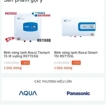
vuông khá đơn giản nhưng không kém phần thanh lịch nhờ
màu trắng trung tính.
Bình nóng lạnh Rossi Tismart
Bình nóng lạnh Rossi Smart
15 lít vuông RST15SQ
15l RST15SL
1.950.000₫
- 36%
2.250.000₫
- 33%
1.250.000₫
1.500.000₫
Thuộc dòng máy nước nóng có tính năng làm nóng gián tiếp,
mặc dù phải tốn thời gian để làm nóng nước nhưng chiếc
CÁC THƯƠNG HIỆU LỚN
máy nước nóng Ariston này được trang bị bình chứa lên đến
30 lít cho phép bạn đun nước nóng 1 lần và sử dụng được
cho 3 - 5 người, tiết kiệm tối đa thời gian và chi phí điện cho
gia đình.