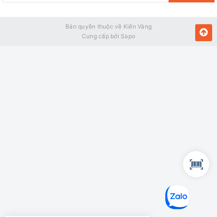
Bên cạnh việc giúp cho thiết bị được bền bỉ hơn, thiết kế
tráng men Titan của lòng bình còn kết hợp cùng lớp cách
nhiệt mật độ cao, giúp lưu giữ lại độ nóng cho nước lâu dài
Bản quyền thuộc về Kiến Vàng
Cung cấp bởi
Sapo
hơn.
Cầu dao chống rò điện ELCB bảo vệ
an toàn khỏi những mối nguy hại về
điện nhờ khả năng tự ngắt điện khi