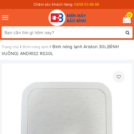
Chăm sóc khách hàng:
0858 55 68 68
0
Toggle
navigation
Bình nóng lạnh Ariston 30L(BÌNH
Trang chủ
Bình nóng lạnh
VUÔNG) ANDRIS2 RS30L