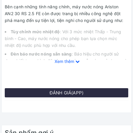
Bên cạnh những tính năng chính, máy nước nóng Ariston
AN2 30 RS 2.5 FE còn được trang bị nhiều công nghệ đột
phá mang đến sự tiện lợi, tiện nghi cho người sử dụng như:
Tùy chỉnh mức nhiệt độ
: Với 3 mức nhiệt Thấp - Trung
bình - Cao, máy nước nóng cho phép bạn lựa chọn mức
nhiệt độ nước phù hợp với nhu cầu.
Đèn báo nước nóng sẵn sàng
: Báo hiệu cho người sử
dụng biết trong bình đã có nước nóng, sẵn sàng sử dụng mà
Xem thêm
không phải chờ đợi nữa.
Thanh đốt bằng đồng
: Dẫn nhiệt tốt, làm nóng nước
nhanh chóng, đồng thời tăng cường độ bền bỉ cho thiết bị.
ĐÁNH GIÁ(APP)
Máy nước nóng với bình chứa lớn,
phù hợp cho gia đình đông người
Đến từ thương hiệu Ariston nổi tiếng của nước Ý, máy nước
nóng Ariston AN2 RS 30 lít sở hữu vẻ bề ngoài dạng hình hộp
Sản phẩm gợi ý