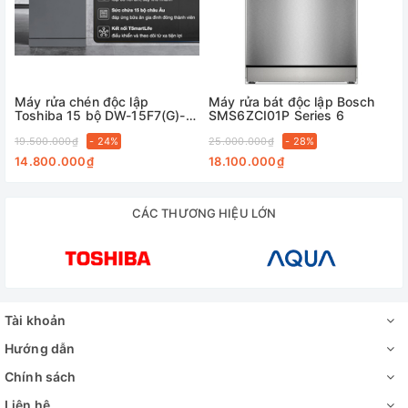
Máy rửa chén độc lập
Máy rửa bát độc lập Bosch
Toshiba 15 bộ DW-15F7(G)-
SMS6ZCI01P Series 6
VN
19.500.000₫
- 24%
25.000.000₫
- 28%
14.800.000₫
18.100.000₫
CÁC THƯƠNG HIỆU LỚN
Tài khoản
Hướng dẫn
Chính sách
Liên hệ