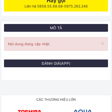
Hãy gọi
Liên hệ 0858.55.68.68-0975.292.248
MÔ TẢ
×
Nội dung đang cập nhật.
ĐÁNH GIÁ(APP)
CÁC THƯƠNG HIỆU LỚN