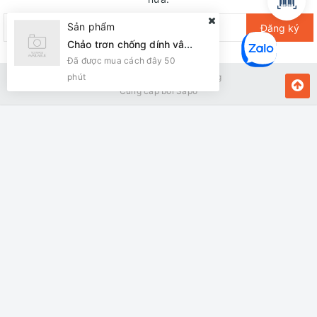
Sản phẩm
Đăng ký
Chảo trơn chống dính vân đá Sunhouse eco SVE30 ( Đun ga)
Đã được mua cách đây 50
phút
Bản quyền thuộc về Kiến Vàng
Cung cấp bởi
Sapo
MUA NGAY
Giao hàng tận nơi