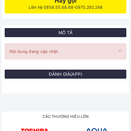
Hãy gọi
Liên hệ 0858.55.68.68-0975.292.248
MÔ TẢ
×
Nội dung đang cập nhật.
ĐÁNH GIÁ(APP)
CÁC THƯƠNG HIỆU LỚN