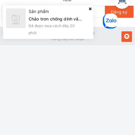
Sản phẩm
Đăng ký
Chảo trơn chống dính vân đá Sunhouse eco SVE30 ( Đun ga)
Đã được mua cách đây 20
phút
Bản quyền thuộc về Kiến Vàng
Cung cấp bởi
Sapo
MUA NGAY
Giao hàng tận nơi