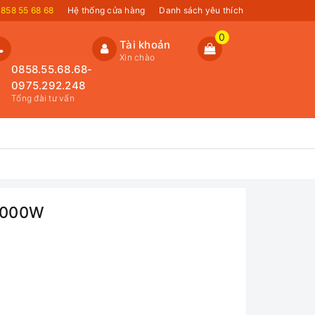
858 55 68 68
Hệ thống cửa hàng
Danh sách yêu thích
0
Tài khoản
Xin chào
0858.55.68.68-
0975.292.248
Tổng đài tư vấn
 2000W