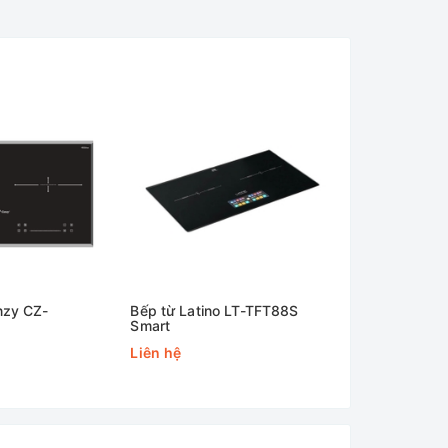
nzy CZ-
Bếp từ Latino LT-TFT88S
Bếp từ đôi 
Smart
MA8000IH
Liên hệ
Liên hệ