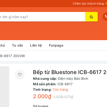
Chăm sóc khách hàng:
0
chủ
Tư vấn
Liên hệ
Fanpage
ICB-6617 2000W
Bếp từ Bluestone ICB-6617
Nhà cung cấp:
Điện máy Bảo Bình
Mã sản phẩm:
ICB-6617
Tình trạng:
Còn hàng
2.000₫
1.028.571₫
Số lượng