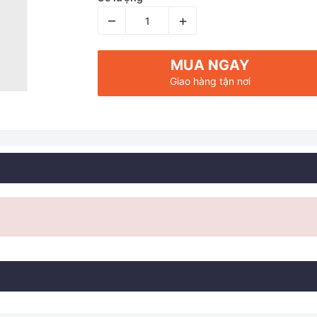
–
+
MUA NGAY
Giao hàng tận nơi