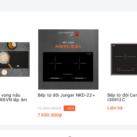
 vùng nấu
Bếp từ đôi Junger NKD-22+
Bếp từ đôi Ca
66VN lắp âm
I36912C
Liên hệ
12.500.000₫
- 40%
7.500.000₫