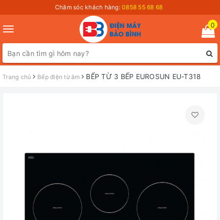
Chăm sóc khách hàng:
0858 55 68 68
0
Toggle
navigation
BẾP TỪ 3 BẾP EUROSUN EU-T318
Trang chủ
Bếp điện từ âm