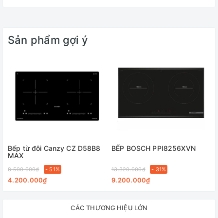
Sản phẩm gợi ý
Bếp từ đôi Canzy CZ D58B8
BẾP BOSCH PPI8256XVN
MAX
8.500.000₫
- 51%
13.320.000₫
- 31%
4.200.000₫
9.200.000₫
CÁC THƯƠNG HIỆU LỚN