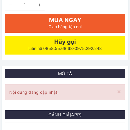
–
+
MUA NGAY
Giao hàng tận nơi
Hãy gọi
Liên hệ 0858.55.68.68-0975.292.248
MÔ TẢ
×
Nội dung đang cập nhật.
ĐÁNH GIÁ(APP)