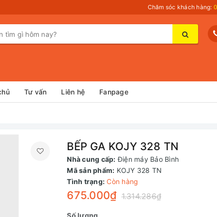
Chăm sóc khách hàng:
0
chủ
Tư vấn
Liên hệ
Fanpage
BẾP GA KOJY 328 TN
Nhà cung cấp:
Điện máy Bảo Bình
Mã sản phẩm:
KOJY 328 TN
Tình trạng:
Còn hàng
675.000₫
1.314.286₫
Số lượng