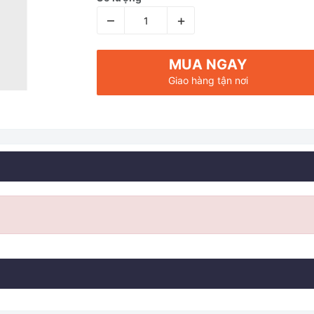
–
+
MUA NGAY
Giao hàng tận nơi