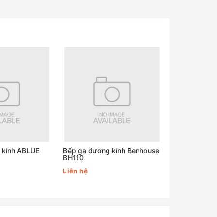
 kính ABLUE
Bếp ga dương kính Benhouse
Bếp ga đôi d
BH110
Hamasi C20
Liên hệ
Liên hệ