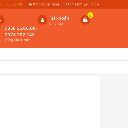
858 55 68 68
Hệ thống cửa hàng
Danh sách yêu thích
0
Tài khoản
Xin chào
0858.55.68.68-
0975.292.248
Tổng đài tư vấn