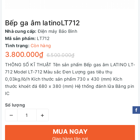
Bếp ga âm latinoLT712
Nhà cung cấp:
Điện máy Bảo Bình
Mã sản phẩm:
LT712
Tình trạng:
Còn hàng
3.800.000₫
6.500.000₫
THÔNG SỐ KĨ THUẬT Tên sản phẩm Bếp gas âm LATINO LT-
712 Model LT-712 Màu sắc Đen Lượng gas tiêu thụ
0,03kg/lò/h Kích thước sản phẩm 730 x 430 (mm) Kích
thước khoét đá 680 x 380 (mm) Hệ thống đánh lửa Bằng pin
IC
Số lượng
–
+
MUA NGAY
Giao hàng tận nơi