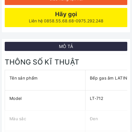
Hãy gọi
Liên hệ 0858.55.68.68-0975.292.248
MÔ TẢ
THÔNG SỐ KĨ THUẬT
Tên sản phẩm
Bếp gas âm LATINO 
Model
LT-712
Màu sắc
Đen