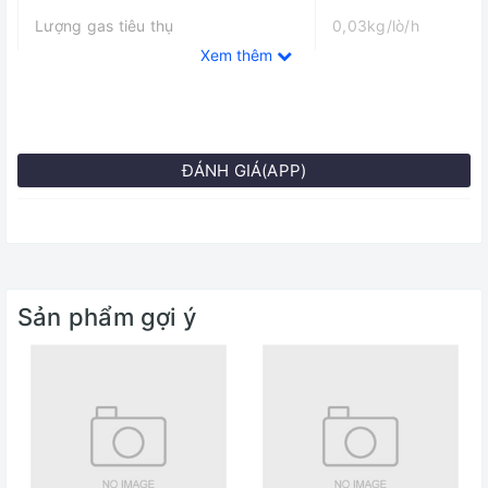
Lượng gas tiêu thụ
0,03kg/lò/h
Xem thêm
Kích thước sản phẩm
730 x 430 (mm)
ĐÁNH GIÁ(APP)
Kích thước khoét đá
680 x 380 (mm)
Hệ thống đánh lửa
Bằng pin IC
Sản phẩm gợi ý