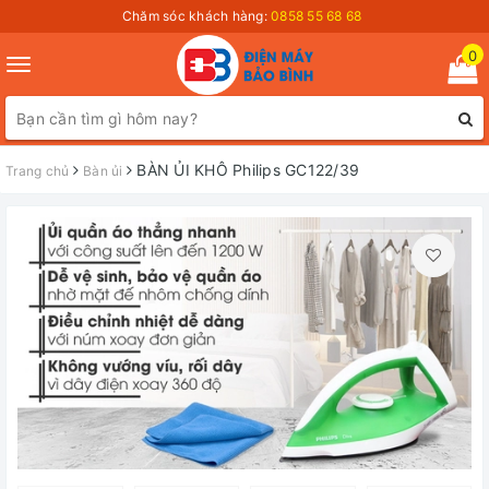
Chăm sóc khách hàng:
0858 55 68 68
0
Toggle
navigation
BÀN ỦI KHÔ Philips GC122/39
Trang chủ
Bàn ủi