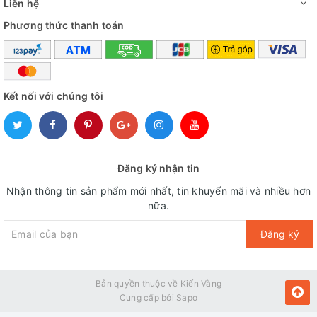
Liên hệ
Phương thức thanh toán
Rãnh cúc
, mũi nhọn giúp bàn ủi dễ
Kết nối với chúng tôi
len lỏi vào các khu vực gần cúc áo
quần hay những vùng khó ủi
Đăng ký nhận tin
Thiết kế này giúp tiết kiệm thời gian ủi tối đa cho người sử
dụng.
Nhận thông tin sản phẩm mới nhất, tin khuyến mãi và nhiều hơn
nữa.
Đăng ký
Bản quyền thuộc về Kiến Vàng
Cung cấp bởi
Sapo