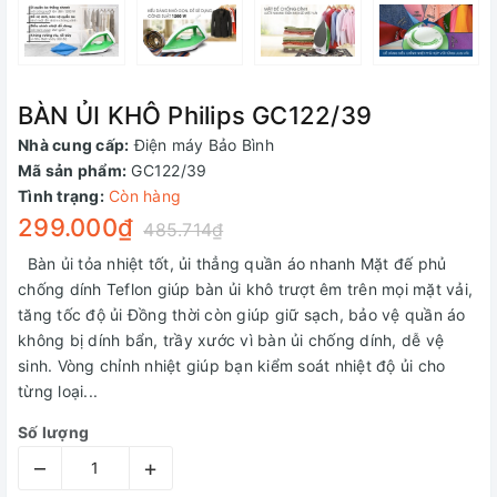
BÀN ỦI KHÔ Philips GC122/39
Nhà cung cấp:
Điện máy Bảo Bình
Mã sản phẩm:
GC122/39
Tình trạng:
Còn hàng
299.000₫
485.714₫
Bàn ủi tỏa nhiệt tốt, ủi thẳng quần áo nhanh Mặt đế phủ
chống dính Teflon giúp bàn ủi khô trượt êm trên mọi mặt vải,
tăng tốc độ ủi Đồng thời còn giúp giữ sạch, bảo vệ quần áo
không bị dính bẩn, trầy xước vì bàn ủi chống dính, dễ vệ
sinh. Vòng chỉnh nhiệt giúp bạn kiểm soát nhiệt độ ủi cho
từng loại...
Số lượng
–
+