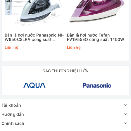
Bàn là hơi nước Panasonic NI-
Bàn là hơi nước Tefan
W650CSLRA công suất
FV1955EO công suất 1400W
2200W
Vòng chỉnh nhiệt giúp bạn kiểm
Liên hệ
Liên hệ
soát nhiệt độ ủi cho từng loại vải
một cách chính xác và an toàn
CÁC THƯƠNG HIỆU LỚN
Xem thêm:
Cách điều chỉnh nhiệt độ ủi thích hợp từng loại vải
Tài khoản
Hướng dẫn
Chính sách