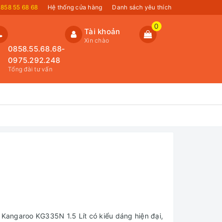
858 55 68 68
Hệ thống cửa hàng
Danh sách yêu thích
0
Tài khoản
Xin chào
0858.55.68.68-
0975.292.248
Tổng đài tư vấn
 Kangaroo KG335N 1.5 Lít có kiểu dáng hiện đại,