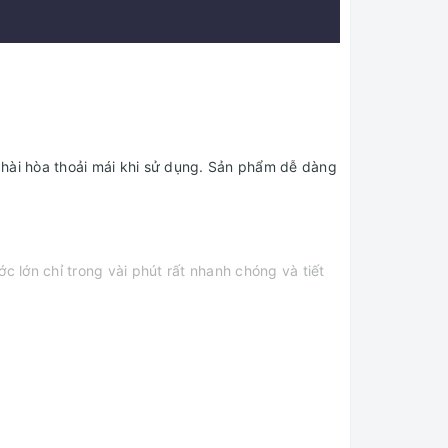
 hài hòa thoải mái khi sử dụng. Sản phẩm dễ dàng
lớn chỉ trong vài phút rất nhanh chóng và tiết
nóng,...phù hợp với nhu cầu của gia đình hoặc cá