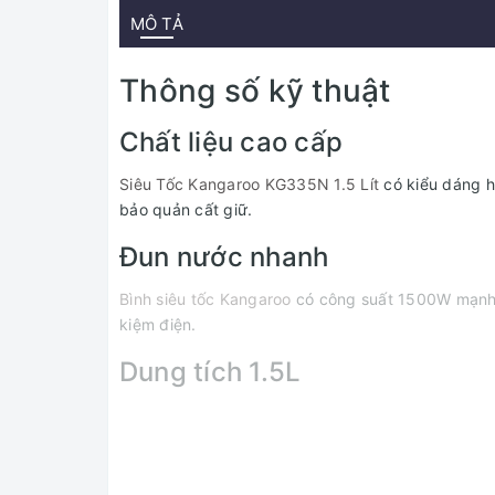
MÔ TẢ
Thông số kỹ thuật
Chất liệu cao cấp
Siêu Tốc Kangaroo KG335N 1.5 Lít
có kiểu dáng h
bảo quản cất giữ.
Đun nước nhanh
Bình siêu tốc Kangaroo
có công suất 1500W mạnh mẽ
kiệm điện.
Dung tích 1.5L
Bình có dung tích 1.5 L cho phép người dùng nấu đ
nhân.
Tự động ngắt an toàn