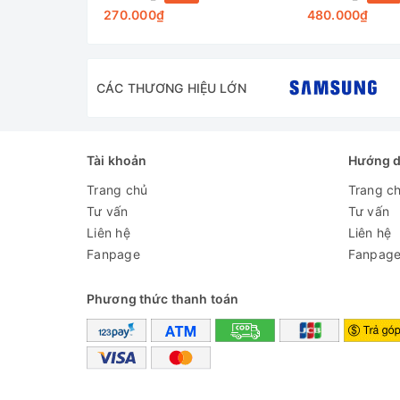
Dung tích (lít)
270.000₫
480.000₫
Công suất (W)
CÁC THƯƠNG HIỆU LỚN
Ruột bình
Vỏ bình
Tài khoản
Hướng 
Trang chủ
Trang c
Tự động ngắt điện
Tư vấn
Tư vấn
Liên hệ
Liên hệ
Chế độ rót nước
Fanpage
Fanpag
Phương thức thanh toán