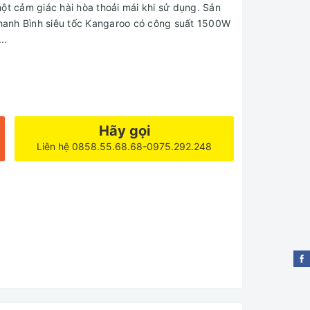
ột cảm giác hài hòa thoải mái khi sử dụng. Sản
hanh Bình siêu tốc Kangaroo có công suất 1500W
..
Hãy gọi
Liên hệ 0858.55.68.68-0975.292.248