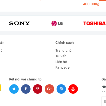
1.5L
400.000₫
1500W
Inox
Inox
dẫn
Chính sách
hủ
Trang chủ
Có
Tư vấn
Liên hệ
Rót tay
e
Fanpage
Kết nối với chúng tôi
Đă
Nh
nh