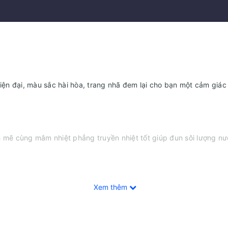
iện đại, màu sắc hài hòa, trang nhã đem lại cho bạn một cảm giác
 cùng mâm nhiệt phẳng truyền nhiệt tốt giúp đun sôi lượng nước 
Xem thêm
ược nhiều nước sôi hơn cho mỗi lần, thoải mái pha trà, cafe, sữa 