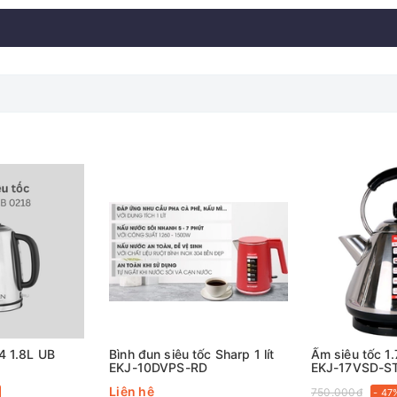
hiệt, nước đã được đun sôi hoặc khi nước trong bình cạn sẽ hạn ch
anh chóng, thuận tiện, bảo quản gọn nhẹ sau khi dùng. Đế tiếp đ
Kangaroo
Việt Nam
4 1.8L UB
Bình đun siêu tốc Sharp 1 lít
Ấm siêu tốc 1.
Bình đun siêu tốc
EKJ-10DVPS-RD
EKJ-17VSD-S
Liên hệ
750.000₫
- 47