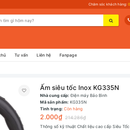
Chăm sóc khách hàng:
0
chủ
Tư vấn
Liên hệ
Fanpage
Ấm siêu tốc Inox KG335N
Nhà cung cấp:
Điện máy Bảo Bình
Mã sản phẩm:
KG335N
Tình trạng:
Còn hàng
2.000₫
214.286₫
Thông số kỹ thuật Chất liệu cao cấp Siêu Tốc