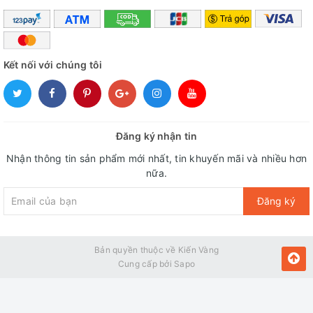
Công suất 1500W đun sôi nước nhanh, đổ đầy ấm đun sôi
trong khoảng 5 phút, tiết kiệm thời gian đáp ứng nhu cầu
nhanh chóng.
Kết nối với chúng tôi
Thông số kỹ thuật
Đăng ký nhận tin
Nhận thông tin sản phẩm mới nhất, tin khuyến mãi và nhiều hơn
Thông Số Kỹ
Ấm Siêu Tốc
STT
nữa.
Thuật
SATO ST688
Đăng ký
1
Màu sắc
Trắng bạc
Bản quyền thuộc về Kiến Vàng
2
Dung tích ấm
1.8 lít
Cung cấp bởi
Sapo
Chất liệu thân
Thép không gỉ
3
ấm
cao cấp